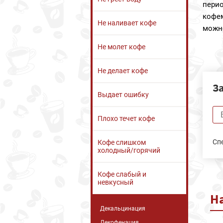
пери
кофе
Не наливает кофе
можно
Не молет кофе
Не делает кофе
З
Выдает ошибку
Плохо течет кофе
Сп
Кофе слишком
холодный/горячий
Кофе слабый и
невкусный
Н
Декальцинация
Декофенация