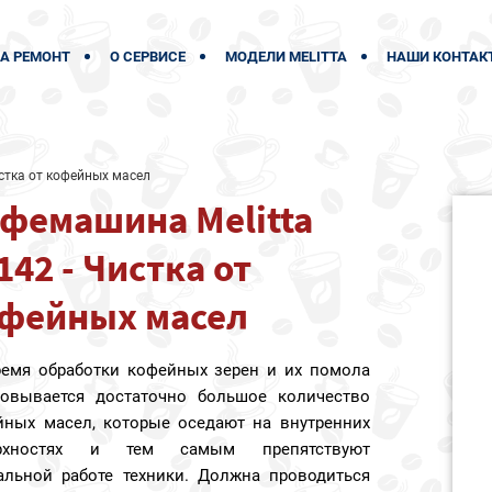
А РЕМОНТ
О СЕРВИСЕ
МОДЕЛИ MELITTA
НАШИ КОНТАК
стка от кофейных масел
фемашина Melitta
142 - Чистка от
фейных масел
ремя обработки кофейных зерен и их помола
зовывается достаточно большое количество
йных масел, которые оседают на внутренних
ерхностях и тем самым препятствуют
альной работе техники. Должна проводиться