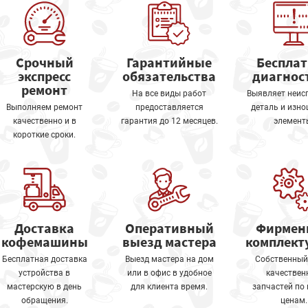
Срочный
Гарантийные
Беспла
экспресс
обязательства
диагнос
ремонт
На все виды работ
Выявляет неис
Выполняем ремонт
предоставляется
деталь и изн
качественно и в
гарантия до 12 месяцев.
элемент
короткие сроки.
Доставка
Оперативный
Фирмен
кофемашины
выезд мастера
комплек
Бесплатная доставка
Выезд мастера на дом
Собственный
устройства в
или в офис в удобное
качествен
мастерскую в день
для клиента время.
запчастей по
обращения.
ценам.