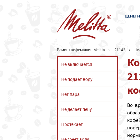
ЦЕНЫ Н
Ремонт кофемашин Melitta
21142
Чи
Ко
Не включается
21
Не подает воду
ко
Нет пара
Во в
Не делает пену
обра
кофе
Протекает
пов
норм
Не греет воду