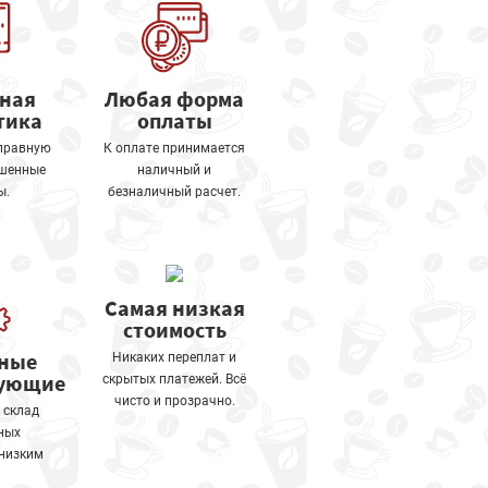
тная
Любая форма
тика
оплаты
правную
К оплате принимается
ошенные
наличный и
ы.
безналичный расчет.
Самая низкая
стоимость
ные
Никаких переплат и
тующие
скрытых платежей. Всё
чисто и прозрачно.
 склад
ных
 низким